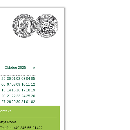
Oktober 2025
»
o
Mo
Di
Mi
Do
Fr
Sa
So
29
30
01
02
03
04
05
06
07
08
09
10
11
12
13
14
15
16
17
18
19
20
21
22
23
24
25
26
27
28
29
30
31
01
02
ontakt
atja Pohle
Telefon: +49 345 55-21422