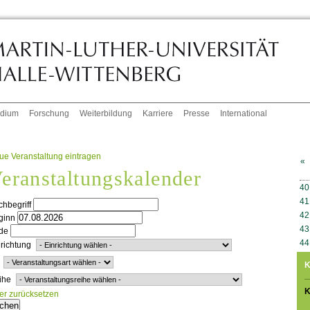
udium
Forschung
Weiterbildung
Karriere
Presse
International
ue Veranstaltung eintragen
«
eranstaltungskalender
W
40
41
hbegriff
42
ginn
43
de
44
richtung
K
ihe
K
ter zurücksetzen