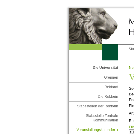
St
Ne
Die Universität
V
Gremien
Rektorat
Suc
Be
Die Rektorin
En
Ein
Stabsstellen der Rektorin
Art
Stabsstelle Zentrale
Kommunikation
Re
Fil
Veranstaltungskalender