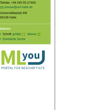
Telefax: +49 345 55-27404
presse@uni-halle.de
Universitätsplatz 8/9
06108 Halle
eiteres
Schrift:
größer
kleiner
Erweiterte Suche