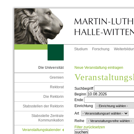
Studium
Forschung
Weiterbildu
Neue Veranstaltung eintragen
Die Universität
Veranstaltungs
Gremien
Rektorat
Suchbegriff
Beginn
Die Rektorin
Ende
Einrichtung
Stabsstellen der Rektorin
Art
Stabsstelle Zentrale
Kommunikation
Reihe
Filter zurücksetzen
Veranstaltungskalender