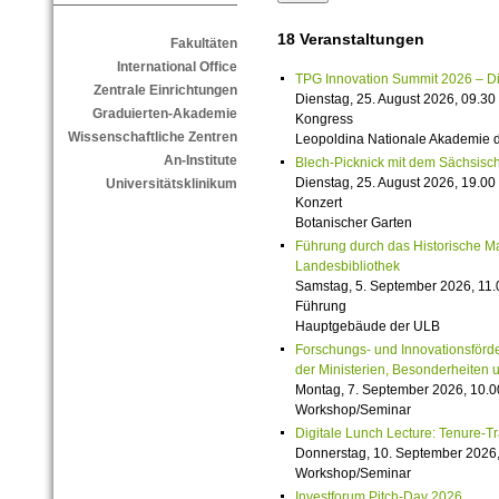
18 Veranstaltungen
Fakultäten
International Office
TPG Innovation Summit 2026 – Die 
Zentrale Einrichtungen
Dienstag, 25. August 2026, 09.30 
Graduierten-Akademie
Kongress
Wissenschaftliche Zentren
Leopoldina Nationale Akademie 
An-Institute
Blech-Picknick mit dem Sächsisch
Dienstag, 25. August 2026, 19.00 
Universitätsklinikum
Konzert
Botanischer Garten
Führung durch das Historische M
Landesbibliothek
Samstag, 5. September 2026, 11.
Führung
Hauptgebäude der ULB
Forschungs- und Innovationsförde
der Ministerien, Besonderheiten 
Montag, 7. September 2026, 10.0
Workshop/Seminar
Digitale Lunch Lecture: Tenure-T
Donnerstag, 10. September 2026,
Workshop/Seminar
Investforum Pitch-Day 2026