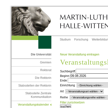
Studium
Forschung
Weiterbildu
Neue Veranstaltung eintragen
Die Universität
Veranstaltungs
Gremien
Rektorat
Suchbegriff
Beginn
Die Rektorin
Ende
Einrichtung
Stabsstellen der Rektorin
Art
Stabsstelle Zentrale
Kommunikation
Reihe
Filter zurücksetzen
Veranstaltungskalender