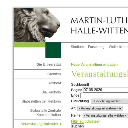
Studium
Forschung
Weiterbildu
Neue Veranstaltung eintragen
Die Universität
Veranstaltungs
Gremien
Rektorat
Suchbegriff
Beginn
Die Rektorin
Ende
Einrichtung
Stabsstellen der Rektorin
Art
Stabsstelle Zentrale
Kommunikation
Reihe
Filter zurücksetzen
Veranstaltungskalender