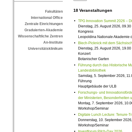
18 Veranstaltungen
Fakultäten
International Office
TPG Innovation Summit 2026 – Die 
Zentrale Einrichtungen
Dienstag, 25. August 2026, 09.30 
Graduierten-Akademie
Kongress
Wissenschaftliche Zentren
Leopoldina Nationale Akademie 
An-Institute
Blech-Picknick mit dem Sächsisch
Dienstag, 25. August 2026, 19.00 
Universitätsklinikum
Konzert
Botanischer Garten
Führung durch das Historische M
Landesbibliothek
Samstag, 5. September 2026, 11.
Führung
Hauptgebäude der ULB
Forschungs- und Innovationsförde
der Ministerien, Besonderheiten 
Montag, 7. September 2026, 10.0
Workshop/Seminar
Digitale Lunch Lecture: Tenure-T
Donnerstag, 10. September 2026,
Workshop/Seminar
Investforum Pitch-Day 2026