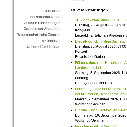
18 Veranstaltungen
Fakultäten
International Office
TPG Innovation Summit 2026 – Die 
Zentrale Einrichtungen
Dienstag, 25. August 2026, 09.30 
Graduierten-Akademie
Kongress
Wissenschaftliche Zentren
Leopoldina Nationale Akademie 
An-Institute
Blech-Picknick mit dem Sächsisch
Dienstag, 25. August 2026, 19.00 
Universitätsklinikum
Konzert
Botanischer Garten
Führung durch das Historische M
Landesbibliothek
Samstag, 5. September 2026, 11.
Führung
Hauptgebäude der ULB
Forschungs- und Innovationsförde
der Ministerien, Besonderheiten 
Montag, 7. September 2026, 10.0
Workshop/Seminar
Digitale Lunch Lecture: Tenure-T
Donnerstag, 10. September 2026,
Workshop/Seminar
Investforum Pitch-Day 2026