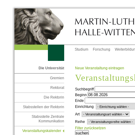
Studium
Forschung
Weiterbildu
Neue Veranstaltung eintragen
Die Universität
Veranstaltungs
Gremien
Rektorat
Suchbegriff
Beginn
Die Rektorin
Ende
Einrichtung
Stabsstellen der Rektorin
Art
Stabsstelle Zentrale
Kommunikation
Reihe
Filter zurücksetzen
Veranstaltungskalender