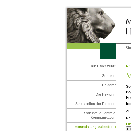
St
Ne
Die Universität
V
Gremien
Rektorat
Suc
Be
Die Rektorin
En
Ein
Stabsstellen der Rektorin
Art
Stabsstelle Zentrale
Kommunikation
Re
Fil
Veranstaltungskalender