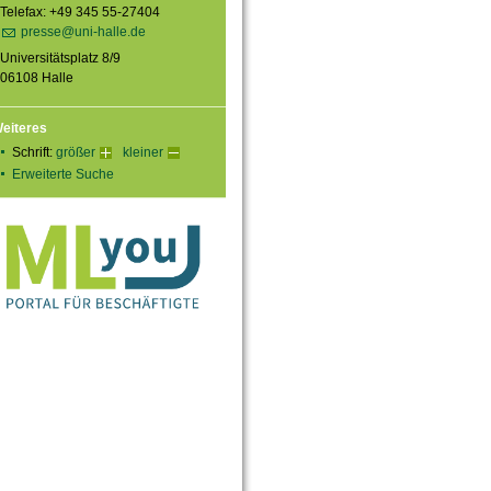
Telefax: +49 345 55-27404
presse@uni-halle.de
Universitätsplatz 8/9
06108 Halle
eiteres
Schrift:
größer
kleiner
Erweiterte Suche