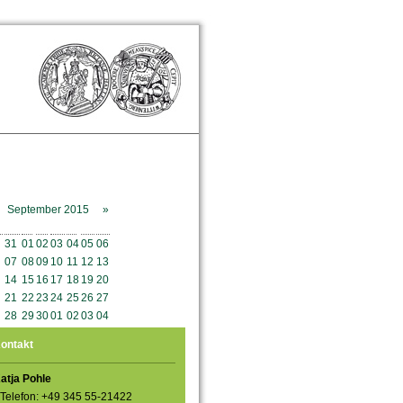
September 2015
»
o
Mo
Di
Mi
Do
Fr
Sa
So
31
01
02
03
04
05
06
07
08
09
10
11
12
13
14
15
16
17
18
19
20
21
22
23
24
25
26
27
28
29
30
01
02
03
04
ontakt
atja Pohle
Telefon: +49 345 55-21422