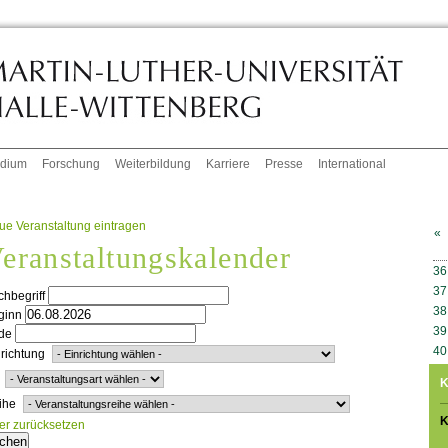
udium
Forschung
Weiterbildung
Karriere
Presse
International
ue Veranstaltung eintragen
«
eranstaltungskalender
W
36
37
hbegriff
38
ginn
39
de
40
richtung
K
ihe
K
ter zurücksetzen