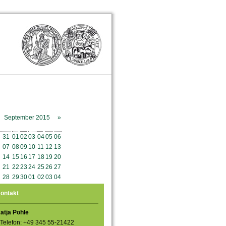
September 2015
»
o
Mo
Di
Mi
Do
Fr
Sa
So
31
01
02
03
04
05
06
07
08
09
10
11
12
13
14
15
16
17
18
19
20
21
22
23
24
25
26
27
28
29
30
01
02
03
04
ontakt
atja Pohle
Telefon: +49 345 55-21422