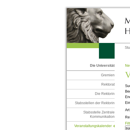
St
Ne
Die Universität
V
Gremien
Rektorat
Suc
Be
Die Rektorin
En
Ein
Stabsstellen der Rektorin
Art
Stabsstelle Zentrale
Kommunikation
Re
Fil
Veranstaltungskalender