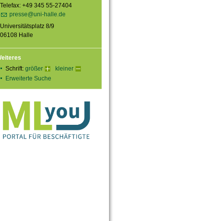
Telefax: +49 345 55-27404
presse@uni-halle.de
Universitätsplatz 8/9
06108 Halle
eiteres
Schrift:
größer
kleiner
Erweiterte Suche