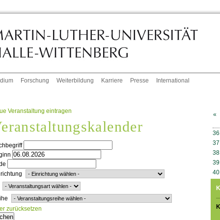
udium
Forschung
Weiterbildung
Karriere
Presse
International
ue Veranstaltung eintragen
«
eranstaltungskalender
W
36
37
hbegriff
38
ginn
39
de
40
richtung
K
ihe
K
ter zurücksetzen