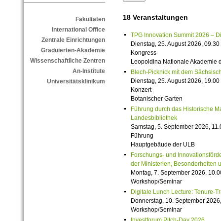
18 Veranstaltungen
Fakultäten
International Office
TPG Innovation Summit 2026 – Die 
Zentrale Einrichtungen
Dienstag, 25. August 2026, 09.30 
Graduierten-Akademie
Kongress
Wissenschaftliche Zentren
Leopoldina Nationale Akademie 
An-Institute
Blech-Picknick mit dem Sächsisch
Dienstag, 25. August 2026, 19.00 
Universitätsklinikum
Konzert
Botanischer Garten
Führung durch das Historische M
Landesbibliothek
Samstag, 5. September 2026, 11.
Führung
Hauptgebäude der ULB
Forschungs- und Innovationsförde
der Ministerien, Besonderheiten 
Montag, 7. September 2026, 10.0
Workshop/Seminar
Digitale Lunch Lecture: Tenure-T
Donnerstag, 10. September 2026,
Workshop/Seminar
Investforum Pitch-Day 2026