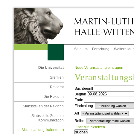
Studium
Forschung
Weiterbildu
Neue Veranstaltung eintragen
Die Universität
Veranstaltungs
Gremien
Rektorat
Suchbegriff
Beginn
Die Rektorin
Ende
Einrichtung
Stabsstellen der Rektorin
Art
Stabsstelle Zentrale
Kommunikation
Reihe
Filter zurücksetzen
Veranstaltungskalender