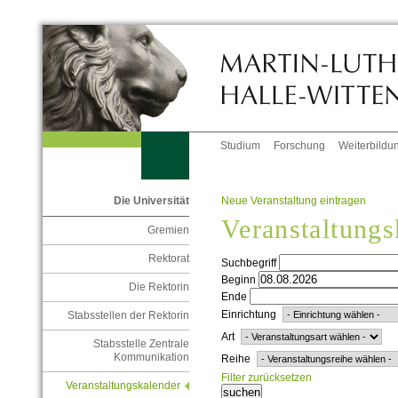
Studium
Forschung
Weiterbildu
Neue Veranstaltung eintragen
Die Universität
Veranstaltungs
Gremien
Rektorat
Suchbegriff
Beginn
Die Rektorin
Ende
Einrichtung
Stabsstellen der Rektorin
Art
Stabsstelle Zentrale
Kommunikation
Reihe
Filter zurücksetzen
Veranstaltungskalender