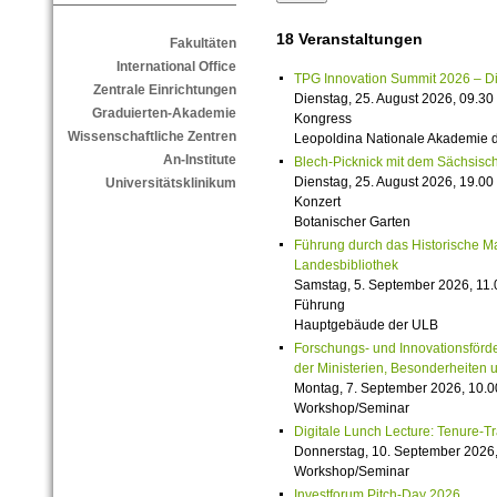
18 Veranstaltungen
Fakultäten
International Office
TPG Innovation Summit 2026 – Die 
Zentrale Einrichtungen
Dienstag, 25. August 2026, 09.30 
Graduierten-Akademie
Kongress
Wissenschaftliche Zentren
Leopoldina Nationale Akademie 
An-Institute
Blech-Picknick mit dem Sächsisch
Dienstag, 25. August 2026, 19.00 
Universitätsklinikum
Konzert
Botanischer Garten
Führung durch das Historische M
Landesbibliothek
Samstag, 5. September 2026, 11.
Führung
Hauptgebäude der ULB
Forschungs- und Innovationsförde
der Ministerien, Besonderheiten 
Montag, 7. September 2026, 10.0
Workshop/Seminar
Digitale Lunch Lecture: Tenure-T
Donnerstag, 10. September 2026,
Workshop/Seminar
Investforum Pitch-Day 2026