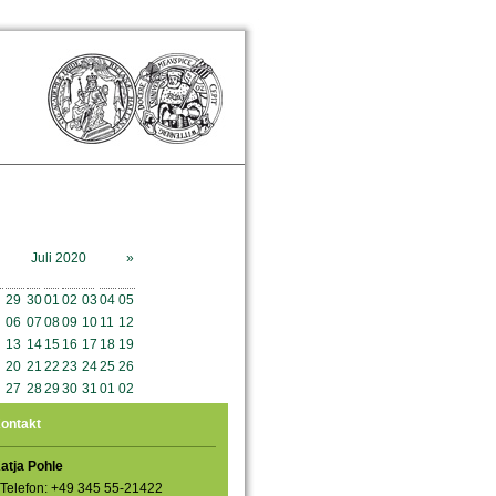
Juli 2020
»
o
Mo
Di
Mi
Do
Fr
Sa
So
29
30
01
02
03
04
05
06
07
08
09
10
11
12
13
14
15
16
17
18
19
20
21
22
23
24
25
26
27
28
29
30
31
01
02
ontakt
atja Pohle
Telefon: +49 345 55-21422