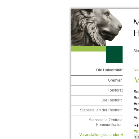
St
Ne
Die Universität
V
Gremien
Rektorat
Suc
Be
Die Rektorin
En
Ein
Stabsstellen der Rektorin
Art
Stabsstelle Zentrale
Kommunikation
Re
Fil
Veranstaltungskalender