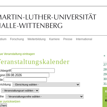
udium
Forschung
Weiterbildung
Karriere
Presse
International
ue Veranstaltung eintragen
«
eranstaltungskalender
W
27
28
hbegriff
29
ginn
30
de
31
richtung
K
ihe
K
ter zurücksetzen