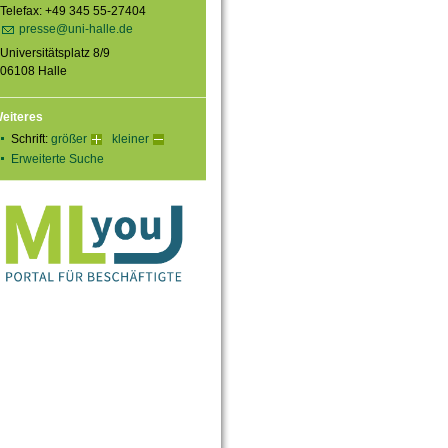
Telefax: +49 345 55-27404
presse@uni-halle.de
Universitätsplatz 8/9
06108 Halle
eiteres
Schrift:
größer
kleiner
Erweiterte Suche