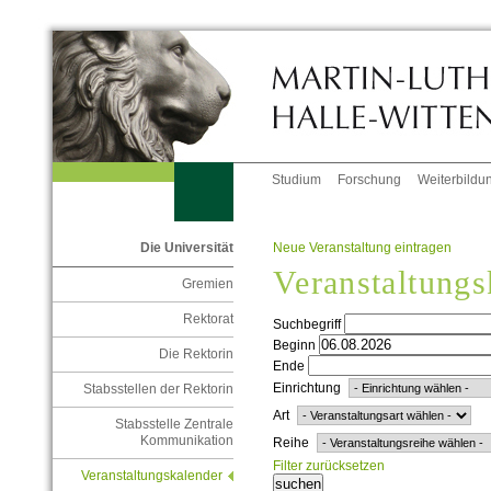
Studium
Forschung
Weiterbildu
Neue Veranstaltung eintragen
Die Universität
Veranstaltungs
Gremien
Rektorat
Suchbegriff
Beginn
Die Rektorin
Ende
Einrichtung
Stabsstellen der Rektorin
Art
Stabsstelle Zentrale
Kommunikation
Reihe
Filter zurücksetzen
Veranstaltungskalender