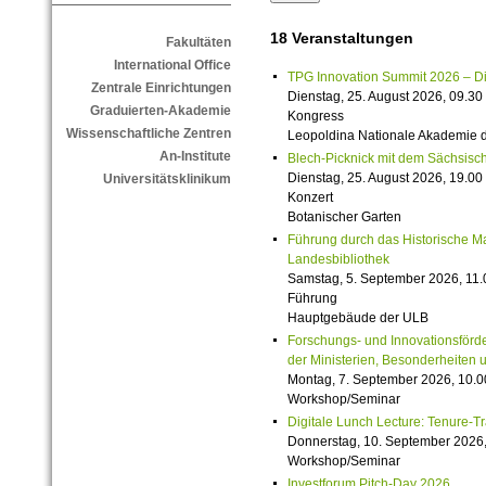
18 Veranstaltungen
Fakultäten
International Office
TPG Innovation Summit 2026 – Die 
Zentrale Einrichtungen
Dienstag, 25. August 2026, 09.30 
Graduierten-Akademie
Kongress
Wissenschaftliche Zentren
Leopoldina Nationale Akademie 
An-Institute
Blech-Picknick mit dem Sächsisch
Dienstag, 25. August 2026, 19.00 
Universitätsklinikum
Konzert
Botanischer Garten
Führung durch das Historische M
Landesbibliothek
Samstag, 5. September 2026, 11.
Führung
Hauptgebäude der ULB
Forschungs- und Innovationsförde
der Ministerien, Besonderheiten 
Montag, 7. September 2026, 10.0
Workshop/Seminar
Digitale Lunch Lecture: Tenure-T
Donnerstag, 10. September 2026,
Workshop/Seminar
Investforum Pitch-Day 2026