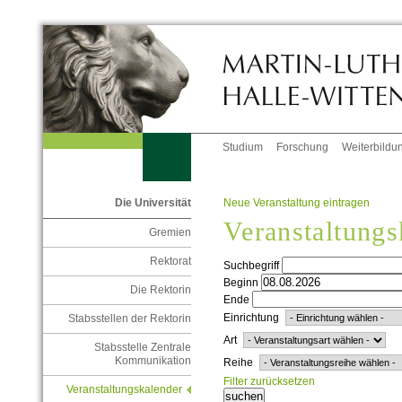
Studium
Forschung
Weiterbildu
Neue Veranstaltung eintragen
Die Universität
Veranstaltungs
Gremien
Rektorat
Suchbegriff
Beginn
Die Rektorin
Ende
Einrichtung
Stabsstellen der Rektorin
Art
Stabsstelle Zentrale
Kommunikation
Reihe
Filter zurücksetzen
Veranstaltungskalender