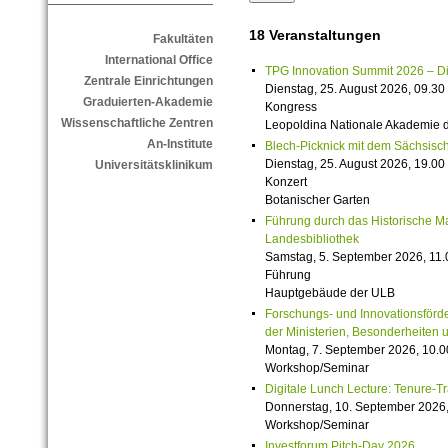
18 Veranstaltungen
Fakultäten
International Office
TPG Innovation Summit 2026 – Die 
Zentrale Einrichtungen
Dienstag, 25. August 2026, 09.30 
Graduierten-Akademie
Kongress
Wissenschaftliche Zentren
Leopoldina Nationale Akademie 
An-Institute
Blech-Picknick mit dem Sächsisch
Dienstag, 25. August 2026, 19.00 
Universitätsklinikum
Konzert
Botanischer Garten
Führung durch das Historische M
Landesbibliothek
Samstag, 5. September 2026, 11.
Führung
Hauptgebäude der ULB
Forschungs- und Innovationsförde
der Ministerien, Besonderheiten 
Montag, 7. September 2026, 10.0
Workshop/Seminar
Digitale Lunch Lecture: Tenure-T
Donnerstag, 10. September 2026,
Workshop/Seminar
Investforum Pitch-Day 2026