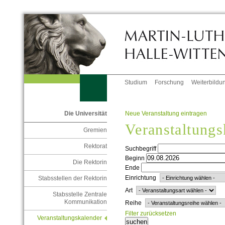
Studium
Forschung
Weiterbildu
Neue Veranstaltung eintragen
Die Universität
Veranstaltungs
Gremien
Rektorat
Suchbegriff
Beginn
Die Rektorin
Ende
Einrichtung
Stabsstellen der Rektorin
Art
Stabsstelle Zentrale
Kommunikation
Reihe
Filter zurücksetzen
Veranstaltungskalender