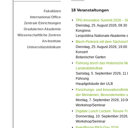
18 Veranstaltungen
Fakultäten
International Office
TPG Innovation Summit 2026 – Die 
Zentrale Einrichtungen
Dienstag, 25. August 2026, 09.30 
Graduierten-Akademie
Kongress
Wissenschaftliche Zentren
Leopoldina Nationale Akademie 
An-Institute
Blech-Picknick mit dem Sächsisch
Dienstag, 25. August 2026, 19.00 
Universitätsklinikum
Konzert
Botanischer Garten
Führung durch das Historische M
Landesbibliothek
Samstag, 5. September 2026, 11.
Führung
Hauptgebäude der ULB
Forschungs- und Innovationsförde
der Ministerien, Besonderheiten 
Montag, 7. September 2026, 10.0
Workshop/Seminar
Digitale Lunch Lecture: Tenure-T
Donnerstag, 10. September 2026,
Workshop/Seminar
Investforum Pitch-Day 2026