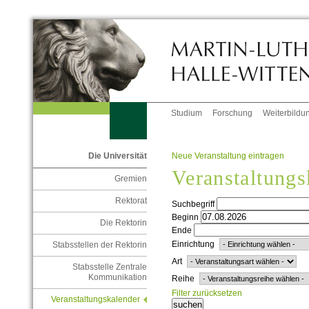
Studium
Forschung
Weiterbildu
Neue Veranstaltung eintragen
Die Universität
Veranstaltungs
Gremien
Rektorat
Suchbegriff
Beginn
Die Rektorin
Ende
Einrichtung
Stabsstellen der Rektorin
Art
Stabsstelle Zentrale
Kommunikation
Reihe
Filter zurücksetzen
Veranstaltungskalender