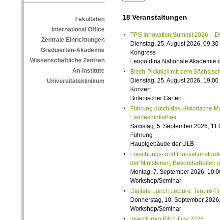
18 Veranstaltungen
Fakultäten
International Office
TPG Innovation Summit 2026 – Die 
Zentrale Einrichtungen
Dienstag, 25. August 2026, 09.30 
Graduierten-Akademie
Kongress
Wissenschaftliche Zentren
Leopoldina Nationale Akademie 
An-Institute
Blech-Picknick mit dem Sächsisch
Dienstag, 25. August 2026, 19.00 
Universitätsklinikum
Konzert
Botanischer Garten
Führung durch das Historische M
Landesbibliothek
Samstag, 5. September 2026, 11.
Führung
Hauptgebäude der ULB
Forschungs- und Innovationsförde
der Ministerien, Besonderheiten 
Montag, 7. September 2026, 10.0
Workshop/Seminar
Digitale Lunch Lecture: Tenure-T
Donnerstag, 10. September 2026,
Workshop/Seminar
Investforum Pitch-Day 2026