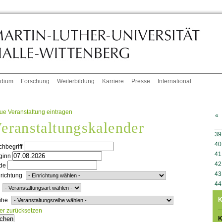
udium
Forschung
Weiterbildung
Karriere
Presse
International
ue Veranstaltung eintragen
«
eranstaltungskalender
W
39
40
hbegriff
41
ginn
42
de
43
richtung
44
K
ihe
ter zurücksetzen
K