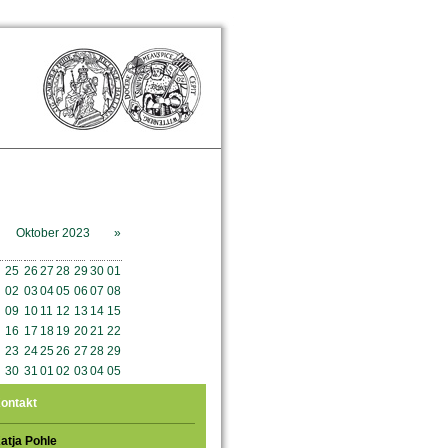
Oktober 2023
»
o
Mo
Di
Mi
Do
Fr
Sa
So
25
26
27
28
29
30
01
02
03
04
05
06
07
08
09
10
11
12
13
14
15
16
17
18
19
20
21
22
23
24
25
26
27
28
29
30
31
01
02
03
04
05
ontakt
atja Pohle