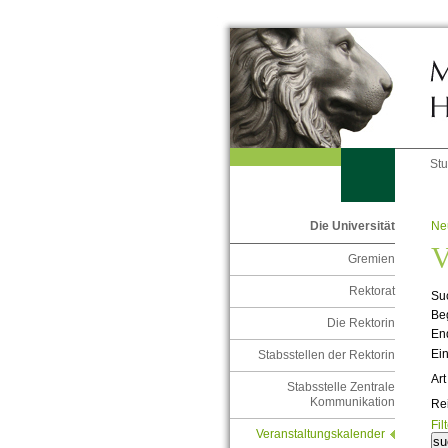
St
Ne
Die Universität
V
Gremien
Rektorat
Suc
Be
Die Rektorin
En
Ein
Stabsstellen der Rektorin
Art
Stabsstelle Zentrale
Kommunikation
Re
Fil
Veranstaltungskalender