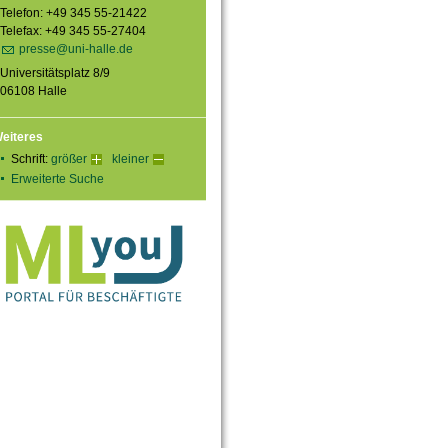
Telefon: +49 345 55-21422
Telefax: +49 345 55-27404
presse@uni-halle.de
Universitätsplatz 8/9
06108 Halle
eiteres
Schrift:
größer
kleiner
Erweiterte Suche