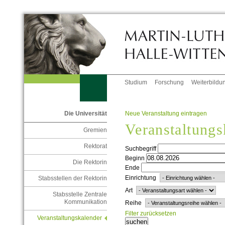
Studium
Forschung
Weiterbildu
Neue Veranstaltung eintragen
Die Universität
Veranstaltungs
Gremien
Rektorat
Suchbegriff
Beginn
Die Rektorin
Ende
Einrichtung
Stabsstellen der Rektorin
Art
Stabsstelle Zentrale
Kommunikation
Reihe
Filter zurücksetzen
Veranstaltungskalender