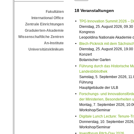
18 Veranstaltungen
Fakultäten
International Office
TPG Innovation Summit 2026 – Die 
Zentrale Einrichtungen
Dienstag, 25. August 2026, 09.30 
Graduierten-Akademie
Kongress
Wissenschaftliche Zentren
Leopoldina Nationale Akademie 
An-Institute
Blech-Picknick mit dem Sächsisch
Dienstag, 25. August 2026, 19.00 
Universitätsklinikum
Konzert
Botanischer Garten
Führung durch das Historische M
Landesbibliothek
Samstag, 5. September 2026, 11.
Führung
Hauptgebäude der ULB
Forschungs- und Innovationsförde
der Ministerien, Besonderheiten 
Montag, 7. September 2026, 10.0
Workshop/Seminar
Digitale Lunch Lecture: Tenure-T
Donnerstag, 10. September 2026,
Workshop/Seminar
Investforum Pitch-Day 2026