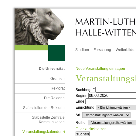
Studium
Forschung
Weiterbildu
Neue Veranstaltung eintragen
Die Universität
Veranstaltungs
Gremien
Rektorat
Suchbegriff
Beginn
Die Rektorin
Ende
Einrichtung
Stabsstellen der Rektorin
Art
Stabsstelle Zentrale
Kommunikation
Reihe
Filter zurücksetzen
Veranstaltungskalender