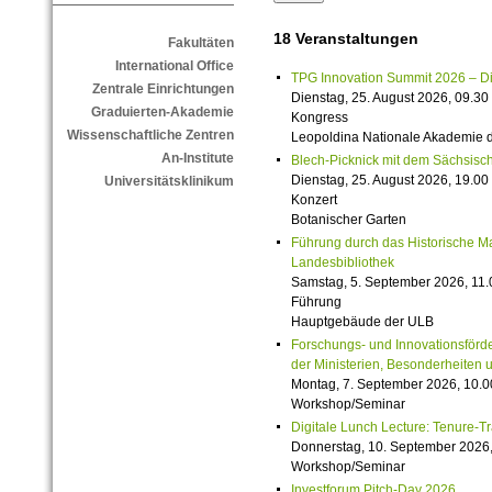
18 Veranstaltungen
Fakultäten
International Office
TPG Innovation Summit 2026 – Die 
Zentrale Einrichtungen
Dienstag, 25. August 2026, 09.30 
Graduierten-Akademie
Kongress
Wissenschaftliche Zentren
Leopoldina Nationale Akademie 
An-Institute
Blech-Picknick mit dem Sächsisch
Dienstag, 25. August 2026, 19.00 
Universitätsklinikum
Konzert
Botanischer Garten
Führung durch das Historische M
Landesbibliothek
Samstag, 5. September 2026, 11.
Führung
Hauptgebäude der ULB
Forschungs- und Innovationsförde
der Ministerien, Besonderheiten 
Montag, 7. September 2026, 10.0
Workshop/Seminar
Digitale Lunch Lecture: Tenure-T
Donnerstag, 10. September 2026,
Workshop/Seminar
Investforum Pitch-Day 2026