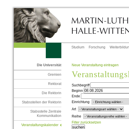
Studium
Forschung
Weiterbildu
Neue Veranstaltung eintragen
Die Universität
Veranstaltungs
Gremien
Rektorat
Suchbegriff
Beginn
Die Rektorin
Ende
Einrichtung
Stabsstellen der Rektorin
Art
Stabsstelle Zentrale
Kommunikation
Reihe
Filter zurücksetzen
Veranstaltungskalender