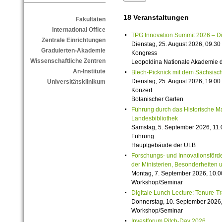
18 Veranstaltungen
Fakultäten
International Office
TPG Innovation Summit 2026 – Die 
Zentrale Einrichtungen
Dienstag, 25. August 2026, 09.30 
Graduierten-Akademie
Kongress
Wissenschaftliche Zentren
Leopoldina Nationale Akademie 
An-Institute
Blech-Picknick mit dem Sächsisch
Dienstag, 25. August 2026, 19.00 
Universitätsklinikum
Konzert
Botanischer Garten
Führung durch das Historische M
Landesbibliothek
Samstag, 5. September 2026, 11.
Führung
Hauptgebäude der ULB
Forschungs- und Innovationsförde
der Ministerien, Besonderheiten 
Montag, 7. September 2026, 10.0
Workshop/Seminar
Digitale Lunch Lecture: Tenure-T
Donnerstag, 10. September 2026,
Workshop/Seminar
Investforum Pitch-Day 2026