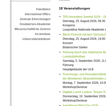
18 Veranstaltungen
Fakultäten
International Office
TPG Innovation Summit 2026 – Die 
Zentrale Einrichtungen
Dienstag, 25. August 2026, 09.30 
Graduierten-Akademie
Kongress
Wissenschaftliche Zentren
Leopoldina Nationale Akademie 
An-Institute
Blech-Picknick mit dem Sächsisch
Dienstag, 25. August 2026, 19.00 
Universitätsklinikum
Konzert
Botanischer Garten
Führung durch das Historische M
Landesbibliothek
Samstag, 5. September 2026, 11.
Führung
Hauptgebäude der ULB
Forschungs- und Innovationsförde
der Ministerien, Besonderheiten 
Montag, 7. September 2026, 10.0
Workshop/Seminar
Digitale Lunch Lecture: Tenure-T
Donnerstag, 10. September 2026,
Workshop/Seminar
Investforum Pitch-Day 2026