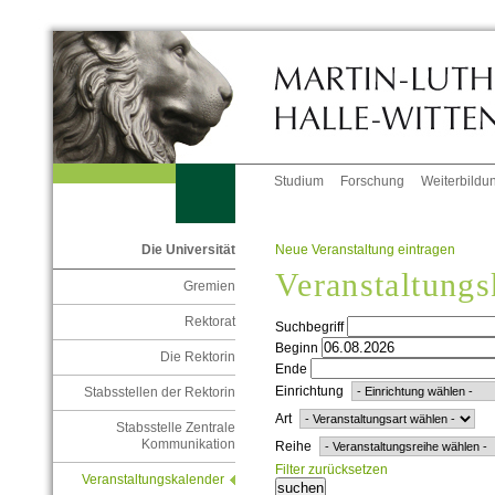
Studium
Forschung
Weiterbildu
Neue Veranstaltung eintragen
Die Universität
Veranstaltungs
Gremien
Rektorat
Suchbegriff
Beginn
Die Rektorin
Ende
Einrichtung
Stabsstellen der Rektorin
Art
Stabsstelle Zentrale
Kommunikation
Reihe
Filter zurücksetzen
Veranstaltungskalender