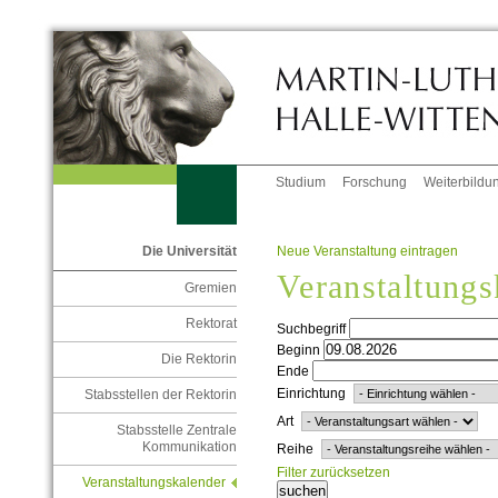
Studium
Forschung
Weiterbildu
Neue Veranstaltung eintragen
Die Universität
Veranstaltungs
Gremien
Rektorat
Suchbegriff
Beginn
Die Rektorin
Ende
Einrichtung
Stabsstellen der Rektorin
Art
Stabsstelle Zentrale
Kommunikation
Reihe
Filter zurücksetzen
Veranstaltungskalender