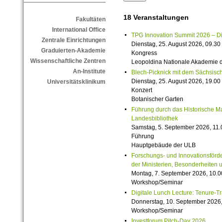
18 Veranstaltungen
Fakultäten
International Office
TPG Innovation Summit 2026 – Die 
Zentrale Einrichtungen
Dienstag, 25. August 2026, 09.30 
Graduierten-Akademie
Kongress
Wissenschaftliche Zentren
Leopoldina Nationale Akademie 
An-Institute
Blech-Picknick mit dem Sächsisch
Dienstag, 25. August 2026, 19.00 
Universitätsklinikum
Konzert
Botanischer Garten
Führung durch das Historische M
Landesbibliothek
Samstag, 5. September 2026, 11.
Führung
Hauptgebäude der ULB
Forschungs- und Innovationsförde
der Ministerien, Besonderheiten 
Montag, 7. September 2026, 10.0
Workshop/Seminar
Digitale Lunch Lecture: Tenure-T
Donnerstag, 10. September 2026,
Workshop/Seminar
Investforum Pitch-Day 2026