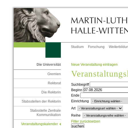
Studium
Forschung
Weiterbildu
Neue Veranstaltung eintragen
Die Universität
Veranstaltungs
Gremien
Rektorat
Suchbegriff
Beginn
Die Rektorin
Ende
Einrichtung
Stabsstellen der Rektorin
Art
Stabsstelle Zentrale
Kommunikation
Reihe
Filter zurücksetzen
Veranstaltungskalender