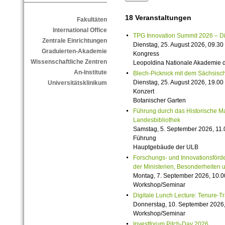
18 Veranstaltungen
Fakultäten
International Office
TPG Innovation Summit 2026 – Die 
Zentrale Einrichtungen
Dienstag, 25. August 2026, 09.30 
Graduierten-Akademie
Kongress
Wissenschaftliche Zentren
Leopoldina Nationale Akademie 
An-Institute
Blech-Picknick mit dem Sächsisch
Dienstag, 25. August 2026, 19.00 
Universitätsklinikum
Konzert
Botanischer Garten
Führung durch das Historische M
Landesbibliothek
Samstag, 5. September 2026, 11.
Führung
Hauptgebäude der ULB
Forschungs- und Innovationsförde
der Ministerien, Besonderheiten 
Montag, 7. September 2026, 10.0
Workshop/Seminar
Digitale Lunch Lecture: Tenure-T
Donnerstag, 10. September 2026,
Workshop/Seminar
Investforum Pitch-Day 2026