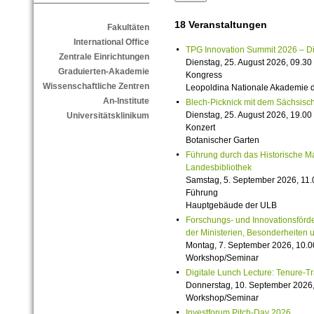
18 Veranstaltungen
Fakultäten
International Office
TPG Innovation Summit 2026 – Die 
Zentrale Einrichtungen
Dienstag, 25. August 2026, 09.30 
Graduierten-Akademie
Kongress
Wissenschaftliche Zentren
Leopoldina Nationale Akademie 
An-Institute
Blech-Picknick mit dem Sächsisch
Dienstag, 25. August 2026, 19.00 
Universitätsklinikum
Konzert
Botanischer Garten
Führung durch das Historische M
Landesbibliothek
Samstag, 5. September 2026, 11.
Führung
Hauptgebäude der ULB
Forschungs- und Innovationsförde
der Ministerien, Besonderheiten 
Montag, 7. September 2026, 10.0
Workshop/Seminar
Digitale Lunch Lecture: Tenure-T
Donnerstag, 10. September 2026,
Workshop/Seminar
Investforum Pitch-Day 2026