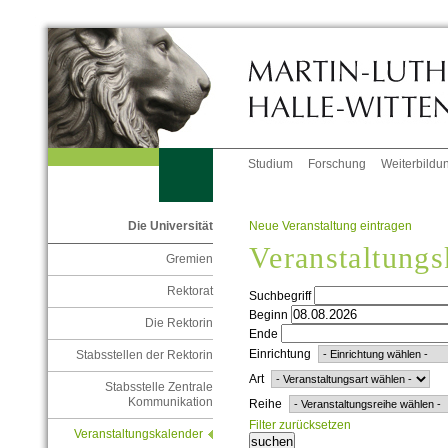
Studium
Forschung
Weiterbildu
Neue Veranstaltung eintragen
Die Universität
Veranstaltungs
Gremien
Rektorat
Suchbegriff
Beginn
Die Rektorin
Ende
Einrichtung
Stabsstellen der Rektorin
Art
Stabsstelle Zentrale
Kommunikation
Reihe
Filter zurücksetzen
Veranstaltungskalender