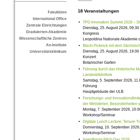
18 Veranstaltungen
Fakultäten
International Office
TPG Innovation Summit 2026 – Die 
Zentrale Einrichtungen
Dienstag, 25. August 2026, 09.30 
Graduierten-Akademie
Kongress
Wissenschaftliche Zentren
Leopoldina Nationale Akademie 
An-Institute
Blech-Picknick mit dem Sächsisch
Dienstag, 25. August 2026, 19.00 
Universitätsklinikum
Konzert
Botanischer Garten
Führung durch das Historische M
Landesbibliothek
Samstag, 5. September 2026, 11.
Führung
Hauptgebäude der ULB
Forschungs- und Innovationsförde
der Ministerien, Besonderheiten 
Montag, 7. September 2026, 10.0
Workshop/Seminar
Digitale Lunch Lecture: Tenure-T
Donnerstag, 10. September 2026,
Workshop/Seminar
Investforum Pitch-Day 2026