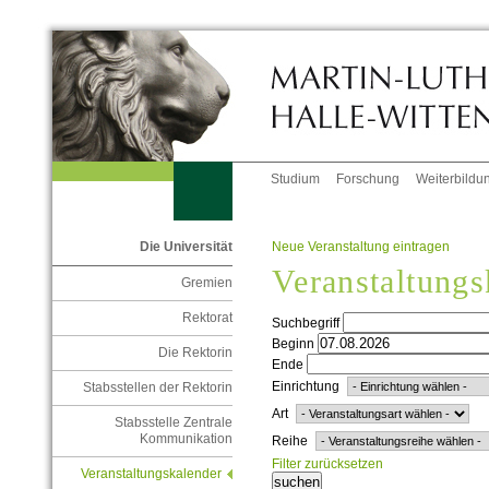
Studium
Forschung
Weiterbildu
Neue Veranstaltung eintragen
Die Universität
Veranstaltungs
Gremien
Rektorat
Suchbegriff
Beginn
Die Rektorin
Ende
Einrichtung
Stabsstellen der Rektorin
Art
Stabsstelle Zentrale
Kommunikation
Reihe
Filter zurücksetzen
Veranstaltungskalender