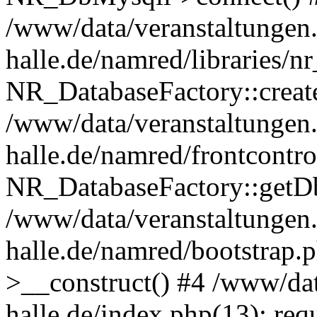
/www/data/veranstaltungen.
halle.de/namred/libraries/n
NR_DatabaseFactory::creat
/www/data/veranstaltungen.
halle.de/namred/frontcontro
NR_DatabaseFactory::getD
/www/data/veranstaltungen.
halle.de/namred/bootstrap
>__construct() #4 /www/dat
halle.de/index.php(13): req