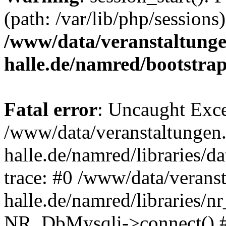
(path: /var/lib/php/sessions)
/www/data/veranstaltunge
halle.de/namred/bootstra
Fatal error
: Uncaught Exce
/www/data/veranstaltungen.
halle.de/namred/libraries/
trace: #0 /www/data/veranst
halle.de/namred/libraries/n
NR_DbMysqli->connect() 