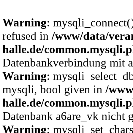
Warning
: mysqli_connect(
refused in
/www/data/veran
halle.de/common.mysqli.
Datenbankverbindung mit a6
Warning
: mysqli_select_db
mysqli, bool given in
/www/
halle.de/common.mysqli.
Datenbank a6are_vk nicht 
Warning
: mysqli_set_chars