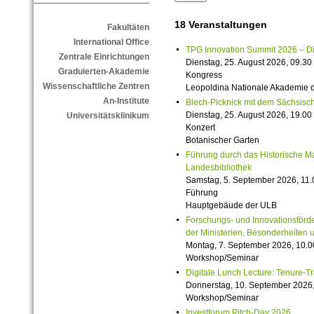
18 Veranstaltungen
Fakultäten
International Office
TPG Innovation Summit 2026 – Die 
Zentrale Einrichtungen
Dienstag, 25. August 2026, 09.30 
Graduierten-Akademie
Kongress
Wissenschaftliche Zentren
Leopoldina Nationale Akademie 
An-Institute
Blech-Picknick mit dem Sächsisch
Dienstag, 25. August 2026, 19.00 
Universitätsklinikum
Konzert
Botanischer Garten
Führung durch das Historische M
Landesbibliothek
Samstag, 5. September 2026, 11.
Führung
Hauptgebäude der ULB
Forschungs- und Innovationsförde
der Ministerien, Besonderheiten 
Montag, 7. September 2026, 10.0
Workshop/Seminar
Digitale Lunch Lecture: Tenure-T
Donnerstag, 10. September 2026,
Workshop/Seminar
Investforum Pitch-Day 2026