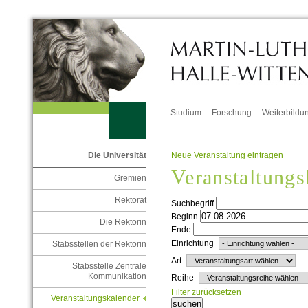
Studium
Forschung
Weiterbildu
Neue Veranstaltung eintragen
Die Universität
Veranstaltungs
Gremien
Rektorat
Suchbegriff
Beginn
Die Rektorin
Ende
Einrichtung
Stabsstellen der Rektorin
Art
Stabsstelle Zentrale
Kommunikation
Reihe
Filter zurücksetzen
Veranstaltungskalender