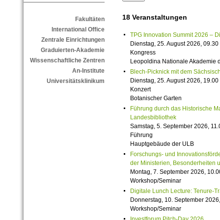
18 Veranstaltungen
Fakultäten
International Office
TPG Innovation Summit 2026 – Die 
Zentrale Einrichtungen
Dienstag, 25. August 2026, 09.30 
Graduierten-Akademie
Kongress
Wissenschaftliche Zentren
Leopoldina Nationale Akademie 
An-Institute
Blech-Picknick mit dem Sächsisch
Dienstag, 25. August 2026, 19.00 
Universitätsklinikum
Konzert
Botanischer Garten
Führung durch das Historische M
Landesbibliothek
Samstag, 5. September 2026, 11.
Führung
Hauptgebäude der ULB
Forschungs- und Innovationsförde
der Ministerien, Besonderheiten 
Montag, 7. September 2026, 10.0
Workshop/Seminar
Digitale Lunch Lecture: Tenure-T
Donnerstag, 10. September 2026,
Workshop/Seminar
Investforum Pitch-Day 2026