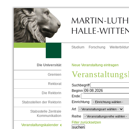
Studium
Forschung
Weiterbildu
Neue Veranstaltung eintragen
Die Universität
Veranstaltungs
Gremien
Rektorat
Suchbegriff
Beginn
Die Rektorin
Ende
Einrichtung
Stabsstellen der Rektorin
Art
Stabsstelle Zentrale
Kommunikation
Reihe
Filter zurücksetzen
Veranstaltungskalender