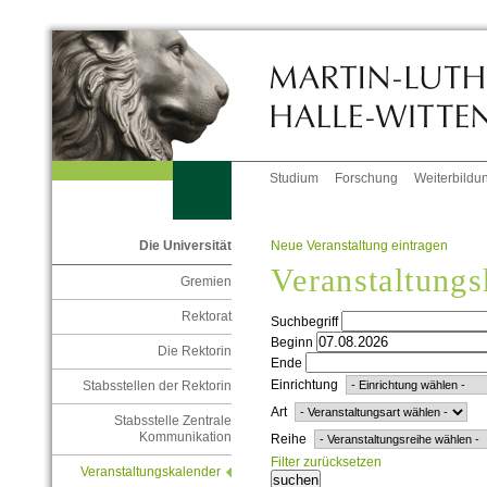
Studium
Forschung
Weiterbildu
Neue Veranstaltung eintragen
Die Universität
Veranstaltungs
Gremien
Rektorat
Suchbegriff
Beginn
Die Rektorin
Ende
Einrichtung
Stabsstellen der Rektorin
Art
Stabsstelle Zentrale
Kommunikation
Reihe
Filter zurücksetzen
Veranstaltungskalender