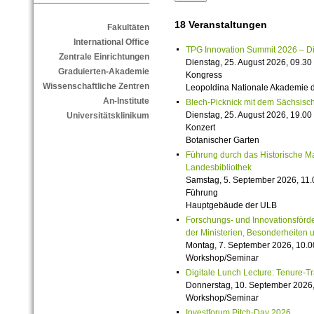
18 Veranstaltungen
Fakultäten
International Office
TPG Innovation Summit 2026 – Die 
Zentrale Einrichtungen
Dienstag, 25. August 2026, 09.30 
Graduierten-Akademie
Kongress
Wissenschaftliche Zentren
Leopoldina Nationale Akademie 
An-Institute
Blech-Picknick mit dem Sächsisch
Dienstag, 25. August 2026, 19.00 
Universitätsklinikum
Konzert
Botanischer Garten
Führung durch das Historische M
Landesbibliothek
Samstag, 5. September 2026, 11.
Führung
Hauptgebäude der ULB
Forschungs- und Innovationsförde
der Ministerien, Besonderheiten 
Montag, 7. September 2026, 10.0
Workshop/Seminar
Digitale Lunch Lecture: Tenure-T
Donnerstag, 10. September 2026,
Workshop/Seminar
Investforum Pitch-Day 2026