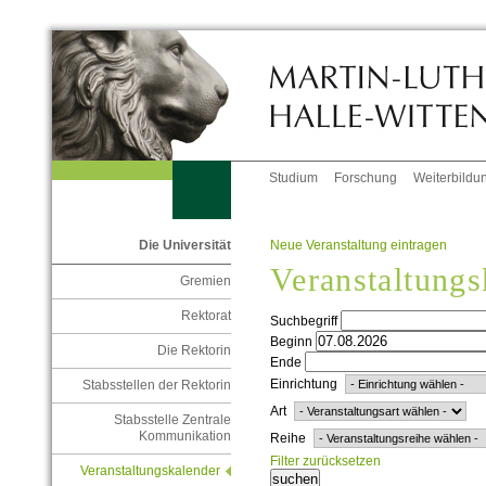
Studium
Forschung
Weiterbildu
Neue Veranstaltung eintragen
Die Universität
Veranstaltungs
Gremien
Rektorat
Suchbegriff
Beginn
Die Rektorin
Ende
Einrichtung
Stabsstellen der Rektorin
Art
Stabsstelle Zentrale
Kommunikation
Reihe
Filter zurücksetzen
Veranstaltungskalender