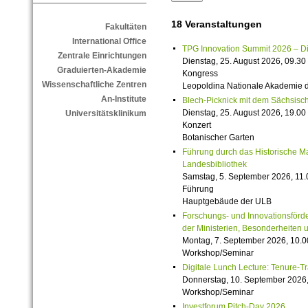
18 Veranstaltungen
Fakultäten
International Office
TPG Innovation Summit 2026 – Die 
Zentrale Einrichtungen
Dienstag, 25. August 2026, 09.30 
Graduierten-Akademie
Kongress
Wissenschaftliche Zentren
Leopoldina Nationale Akademie 
An-Institute
Blech-Picknick mit dem Sächsisch
Dienstag, 25. August 2026, 19.00 
Universitätsklinikum
Konzert
Botanischer Garten
Führung durch das Historische M
Landesbibliothek
Samstag, 5. September 2026, 11.
Führung
Hauptgebäude der ULB
Forschungs- und Innovationsförde
der Ministerien, Besonderheiten 
Montag, 7. September 2026, 10.0
Workshop/Seminar
Digitale Lunch Lecture: Tenure-T
Donnerstag, 10. September 2026,
Workshop/Seminar
Investforum Pitch-Day 2026