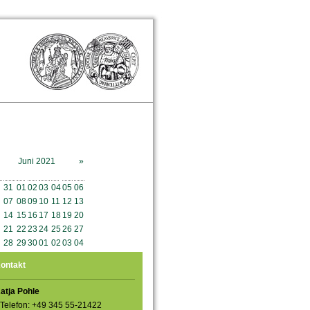
Juni 2021
»
o
Mo
Di
Mi
Do
Fr
Sa
So
31
01
02
03
04
05
06
07
08
09
10
11
12
13
14
15
16
17
18
19
20
21
22
23
24
25
26
27
28
29
30
01
02
03
04
ontakt
atja Pohle
Telefon: +49 345 55-21422