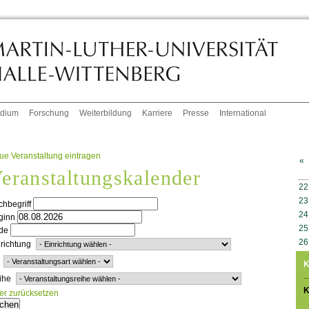
udium
Forschung
Weiterbildung
Karriere
Presse
International
ue Veranstaltung eintragen
«
eranstaltungskalender
W
22
23
hbegriff
24
ginn
25
de
26
richtung
K
ihe
K
ter zurücksetzen