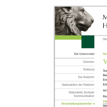
St
Ne
Die Universität
V
Gremien
Rektorat
Suc
Be
Die Rektorin
En
Ein
Stabsstellen der Rektorin
Art
Stabsstelle Zentrale
Kommunikation
Re
Fil
Veranstaltungskalender