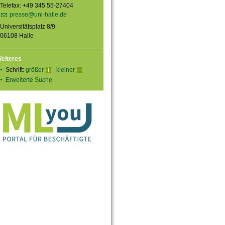
Telefax: +49 345 55-27404
presse@uni-halle.de
Universitätsplatz 8/9
06108 Halle
eiteres
Schrift:
größer
kleiner
Erweiterte Suche