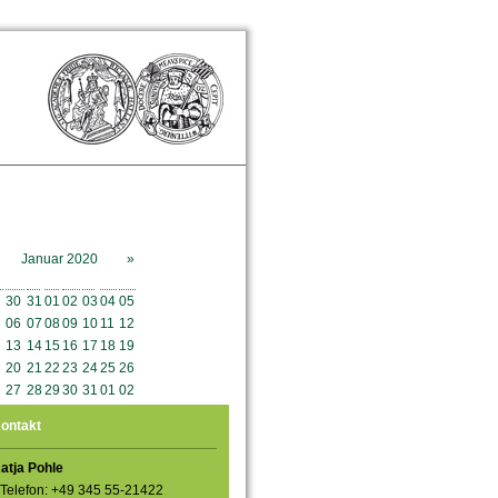
Januar 2020
»
o
Mo
Di
Mi
Do
Fr
Sa
So
30
31
01
02
03
04
05
06
07
08
09
10
11
12
13
14
15
16
17
18
19
20
21
22
23
24
25
26
27
28
29
30
31
01
02
ontakt
atja Pohle
Telefon: +49 345 55-21422