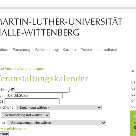
udium
Forschung
Weiterbildung
Karriere
Presse
International
ue Veranstaltung eintragen
«
eranstaltungskalender
W
01
02
hbegriff
03
ginn
04
de
05
richtung
K
ihe
K
ter zurücksetzen