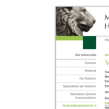
St
Ne
Die Universität
V
Gremien
Rektorat
Suc
Be
Die Rektorin
En
Ein
Stabsstellen der Rektorin
Art
Stabsstelle Zentrale
Kommunikation
Re
Fil
Veranstaltungskalender