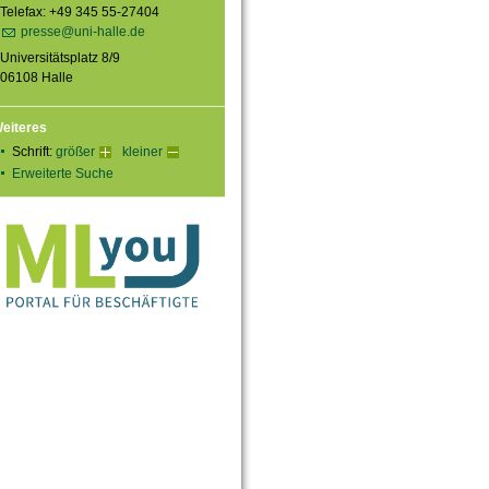
Telefax: +49 345 55-27404
presse@uni-halle.de
Universitätsplatz 8/9
06108 Halle
eiteres
Schrift:
größer
kleiner
Erweiterte Suche