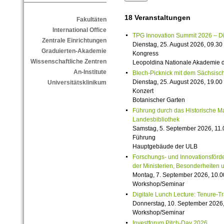
18 Veranstaltungen
Fakultäten
International Office
TPG Innovation Summit 2026 – Die 
Zentrale Einrichtungen
Dienstag, 25. August 2026, 09.30 
Graduierten-Akademie
Kongress
Wissenschaftliche Zentren
Leopoldina Nationale Akademie 
An-Institute
Blech-Picknick mit dem Sächsisch
Dienstag, 25. August 2026, 19.00 
Universitätsklinikum
Konzert
Botanischer Garten
Führung durch das Historische M
Landesbibliothek
Samstag, 5. September 2026, 11.
Führung
Hauptgebäude der ULB
Forschungs- und Innovationsförde
der Ministerien, Besonderheiten 
Montag, 7. September 2026, 10.0
Workshop/Seminar
Digitale Lunch Lecture: Tenure-T
Donnerstag, 10. September 2026,
Workshop/Seminar
Investforum Pitch-Day 2026