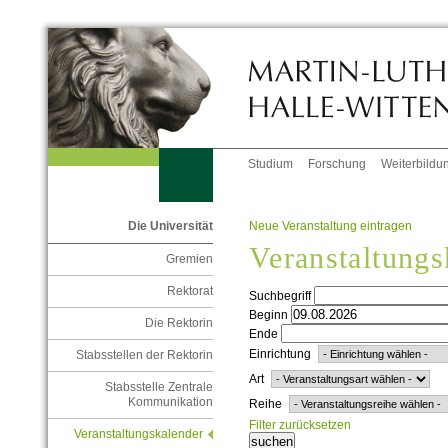
Studium
Forschung
Weiterbildu
Neue Veranstaltung eintragen
Die Universität
Veranstaltungs
Gremien
Rektorat
Suchbegriff
Beginn
Die Rektorin
Ende
Einrichtung
Stabsstellen der Rektorin
Art
Stabsstelle Zentrale
Kommunikation
Reihe
Filter zurücksetzen
Veranstaltungskalender