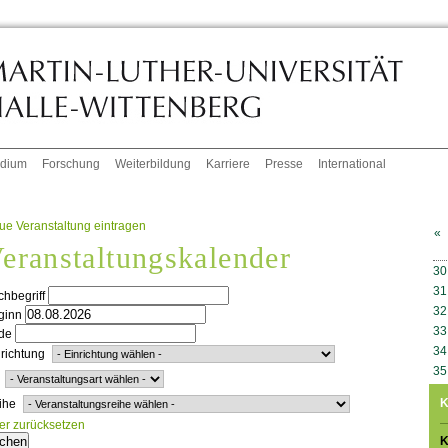
udium
Forschung
Weiterbildung
Karriere
Presse
International
ue Veranstaltung eintragen
«
eranstaltungskalender
W
30
31
hbegriff
32
ginn
33
de
34
richtung
35
K
ihe
ter zurücksetzen
K