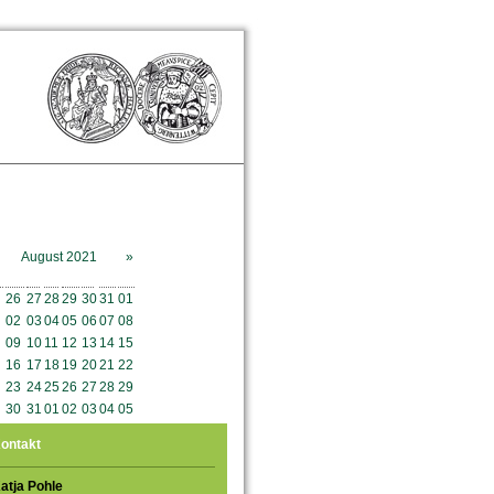
August 2021
»
o
Mo
Di
Mi
Do
Fr
Sa
So
26
27
28
29
30
31
01
02
03
04
05
06
07
08
09
10
11
12
13
14
15
16
17
18
19
20
21
22
23
24
25
26
27
28
29
30
31
01
02
03
04
05
ontakt
atja Pohle