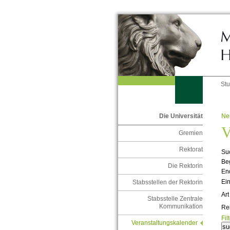
St
Ne
Die Universität
V
Gremien
Rektorat
Suc
Be
Die Rektorin
En
Ein
Stabsstellen der Rektorin
Art
Stabsstelle Zentrale
Kommunikation
Re
Fil
Veranstaltungskalender