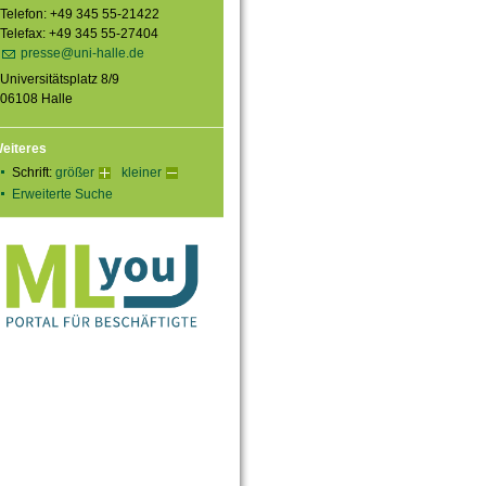
Telefon: +49 345 55-21422
Telefax: +49 345 55-27404
presse@uni-halle.de
Universitätsplatz 8/9
06108 Halle
eiteres
Schrift:
größer
kleiner
Erweiterte Suche