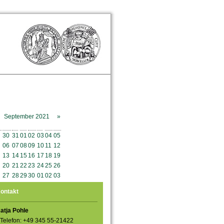
September 2021
»
o
Mo
Di
Mi
Do
Fr
Sa
So
30
31
01
02
03
04
05
06
07
08
09
10
11
12
13
14
15
16
17
18
19
20
21
22
23
24
25
26
27
28
29
30
01
02
03
ontakt
atja Pohle
Telefon: +49 345 55-21422