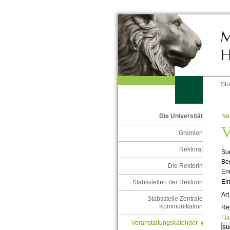
St
Ne
Die Universität
V
Gremien
Rektorat
Suc
Be
Die Rektorin
En
Ein
Stabsstellen der Rektorin
Art
Stabsstelle Zentrale
Kommunikation
Re
Fil
Veranstaltungskalender