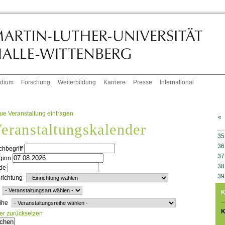
udium
Forschung
Weiterbildung
Karriere
Presse
International
ue Veranstaltung eintragen
«
eranstaltungskalender
W
35
36
hbegriff
37
ginn
38
de
39
richtung
K
ihe
K
ter zurücksetzen