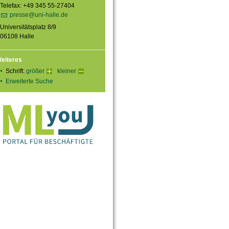
Telefax: +49 345 55-27404
presse@uni-halle.de
Universitätsplatz 8/9
06108 Halle
eiteres
Schrift:
größer
kleiner
Erweiterte Suche