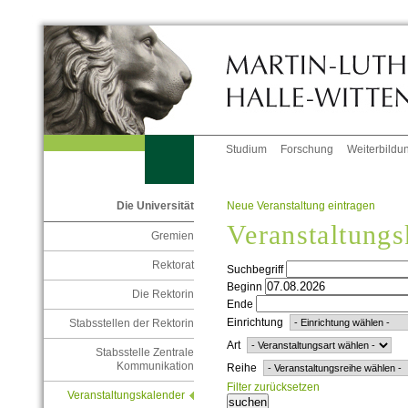
Studium
Forschung
Weiterbildu
Neue Veranstaltung eintragen
Die Universität
Veranstaltungs
Gremien
Rektorat
Suchbegriff
Beginn
Die Rektorin
Ende
Einrichtung
Stabsstellen der Rektorin
Art
Stabsstelle Zentrale
Kommunikation
Reihe
Filter zurücksetzen
Veranstaltungskalender