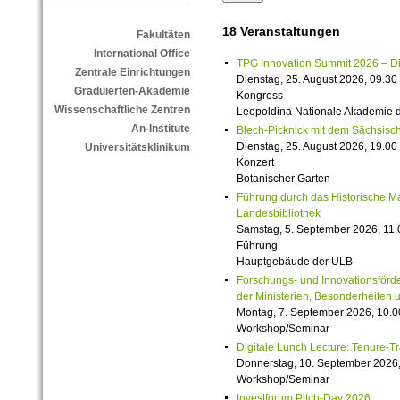
18 Veranstaltungen
Fakultäten
International Office
TPG Innovation Summit 2026 – Die 
Zentrale Einrichtungen
Dienstag, 25. August 2026, 09.30 
Graduierten-Akademie
Kongress
Wissenschaftliche Zentren
Leopoldina Nationale Akademie 
An-Institute
Blech-Picknick mit dem Sächsisch
Dienstag, 25. August 2026, 19.00 
Universitätsklinikum
Konzert
Botanischer Garten
Führung durch das Historische M
Landesbibliothek
Samstag, 5. September 2026, 11.
Führung
Hauptgebäude der ULB
Forschungs- und Innovationsförde
der Ministerien, Besonderheiten 
Montag, 7. September 2026, 10.0
Workshop/Seminar
Digitale Lunch Lecture: Tenure-T
Donnerstag, 10. September 2026,
Workshop/Seminar
Investforum Pitch-Day 2026