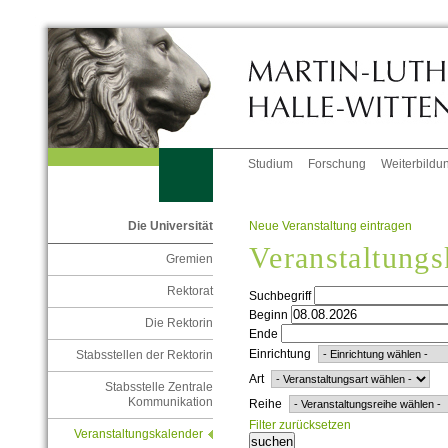
Studium
Forschung
Weiterbildu
Neue Veranstaltung eintragen
Die Universität
Veranstaltungs
Gremien
Rektorat
Suchbegriff
Beginn
Die Rektorin
Ende
Einrichtung
Stabsstellen der Rektorin
Art
Stabsstelle Zentrale
Kommunikation
Reihe
Filter zurücksetzen
Veranstaltungskalender