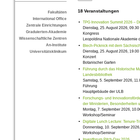
18 Veranstaltungen
Fakultäten
International Office
TPG Innovation Summit 2026 – Die 
Zentrale Einrichtungen
Dienstag, 25. August 2026, 09.30 
Graduierten-Akademie
Kongress
Wissenschaftliche Zentren
Leopoldina Nationale Akademie 
An-Institute
Blech-Picknick mit dem Sächsisch
Dienstag, 25. August 2026, 19.00 
Universitätsklinikum
Konzert
Botanischer Garten
Führung durch das Historische M
Landesbibliothek
Samstag, 5. September 2026, 11.
Führung
Hauptgebäude der ULB
Forschungs- und Innovationsförde
der Ministerien, Besonderheiten 
Montag, 7. September 2026, 10.0
Workshop/Seminar
Digitale Lunch Lecture: Tenure-T
Donnerstag, 10. September 2026,
Workshop/Seminar
Investforum Pitch-Day 2026