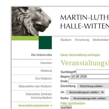
Studium
Forschung
Weiterbildu
Neue Veranstaltung eintragen
Die Universität
Veranstaltungs
Gremien
Rektorat
Suchbegriff
Beginn
Die Rektorin
Ende
Einrichtung
Stabsstellen der Rektorin
Art
Stabsstelle Zentrale
Kommunikation
Reihe
Filter zurücksetzen
Veranstaltungskalender