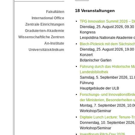
18 Veranstaltungen
Fakultäten
International Office
TPG Innovation Summit 2026 – Die 
Zentrale Einrichtungen
Dienstag, 25. August 2026, 09.30 
Graduierten-Akademie
Kongress
Wissenschaftliche Zentren
Leopoldina Nationale Akademie 
An-Institute
Blech-Picknick mit dem Sächsisch
Dienstag, 25. August 2026, 19.00 
Universitätsklinikum
Konzert
Botanischer Garten
Führung durch das Historische M
Landesbibliothek
Samstag, 5. September 2026, 11.
Führung
Hauptgebäude der ULB
Forschungs- und Innovationsförde
der Ministerien, Besonderheiten 
Montag, 7. September 2026, 10.0
Workshop/Seminar
Digitale Lunch Lecture: Tenure-T
Donnerstag, 10. September 2026,
Workshop/Seminar
Investforum Pitch-Day 2026