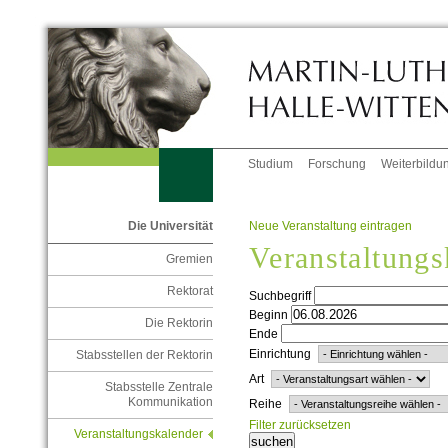
Studium
Forschung
Weiterbildu
Neue Veranstaltung eintragen
Die Universität
Veranstaltungs
Gremien
Rektorat
Suchbegriff
Beginn
Die Rektorin
Ende
Einrichtung
Stabsstellen der Rektorin
Art
Stabsstelle Zentrale
Kommunikation
Reihe
Filter zurücksetzen
Veranstaltungskalender