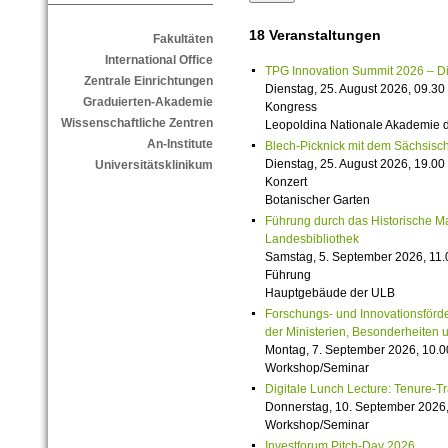
18 Veranstaltungen
Fakultäten
International Office
TPG Innovation Summit 2026 – Die 
Zentrale Einrichtungen
Dienstag, 25. August 2026, 09.30 
Graduierten-Akademie
Kongress
Wissenschaftliche Zentren
Leopoldina Nationale Akademie 
An-Institute
Blech-Picknick mit dem Sächsisch
Dienstag, 25. August 2026, 19.00 
Universitätsklinikum
Konzert
Botanischer Garten
Führung durch das Historische M
Landesbibliothek
Samstag, 5. September 2026, 11.
Führung
Hauptgebäude der ULB
Forschungs- und Innovationsförde
der Ministerien, Besonderheiten 
Montag, 7. September 2026, 10.0
Workshop/Seminar
Digitale Lunch Lecture: Tenure-T
Donnerstag, 10. September 2026,
Workshop/Seminar
Investforum Pitch-Day 2026