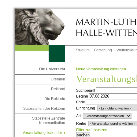
Studium
Forschung
Weiterbildu
Neue Veranstaltung eintragen
Die Universität
Veranstaltungs
Gremien
Rektorat
Suchbegriff
Beginn
Die Rektorin
Ende
Einrichtung
Stabsstellen der Rektorin
Art
Stabsstelle Zentrale
Kommunikation
Reihe
Filter zurücksetzen
Veranstaltungskalender