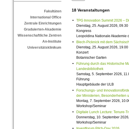
18 Veranstaltungen
Fakultäten
International Office
TPG Innovation Summit 2026 – Die 
Zentrale Einrichtungen
Dienstag, 25. August 2026, 09.30 
Graduierten-Akademie
Kongress
Wissenschaftliche Zentren
Leopoldina Nationale Akademie 
An-Institute
Blech-Picknick mit dem Sächsisch
Dienstag, 25. August 2026, 19.00 
Universitätsklinikum
Konzert
Botanischer Garten
Führung durch das Historische M
Landesbibliothek
Samstag, 5. September 2026, 11.
Führung
Hauptgebäude der ULB
Forschungs- und Innovationsförde
der Ministerien, Besonderheiten 
Montag, 7. September 2026, 10.0
Workshop/Seminar
Digitale Lunch Lecture: Tenure-T
Donnerstag, 10. September 2026,
Workshop/Seminar
Investforum Pitch-Day 2026