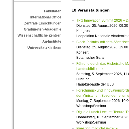
18 Veranstaltungen
Fakultäten
International Office
TPG Innovation Summit 2026 – Die 
Zentrale Einrichtungen
Dienstag, 25. August 2026, 09.30 
Graduierten-Akademie
Kongress
Wissenschaftliche Zentren
Leopoldina Nationale Akademie 
An-Institute
Blech-Picknick mit dem Sächsisch
Dienstag, 25. August 2026, 19.00 
Universitätsklinikum
Konzert
Botanischer Garten
Führung durch das Historische M
Landesbibliothek
Samstag, 5. September 2026, 11.
Führung
Hauptgebäude der ULB
Forschungs- und Innovationsförde
der Ministerien, Besonderheiten 
Montag, 7. September 2026, 10.0
Workshop/Seminar
Digitale Lunch Lecture: Tenure-T
Donnerstag, 10. September 2026,
Workshop/Seminar
Investforum Pitch-Day 2026