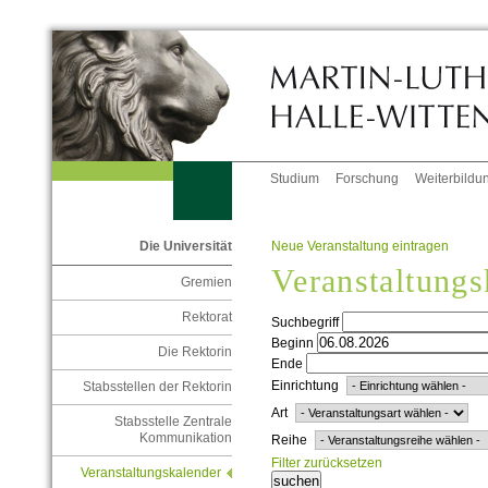
Studium
Forschung
Weiterbildu
Neue Veranstaltung eintragen
Die Universität
Veranstaltungs
Gremien
Rektorat
Suchbegriff
Beginn
Die Rektorin
Ende
Einrichtung
Stabsstellen der Rektorin
Art
Stabsstelle Zentrale
Kommunikation
Reihe
Filter zurücksetzen
Veranstaltungskalender