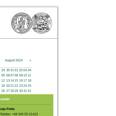
August 2024
»
o
Mo
Di
Mi
Do
Fr
Sa
So
29
30
31
01
02
03
04
05
06
07
08
09
10
11
12
13
14
15
16
17
18
19
20
21
22
23
24
25
26
27
28
29
30
31
01
ontakt
atja Pohle
Telefon: +49 345 55-21422