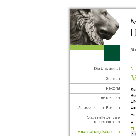
St
Ne
Die Universität
V
Gremien
Rektorat
Suc
Be
Die Rektorin
En
Ein
Stabsstellen der Rektorin
Art
Stabsstelle Zentrale
Kommunikation
Re
Fil
Veranstaltungskalender