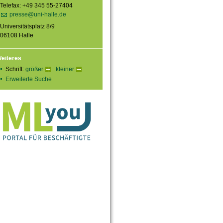
Telefax: +49 345 55-27404
presse@uni-halle.de
Universitätsplatz 8/9
06108 Halle
eiteres
Schrift:
größer
kleiner
Erweiterte Suche