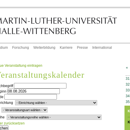
udium
Forschung
Weiterbildung
Karriere
Presse
International
ue Veranstaltung eintragen
«
eranstaltungskalender
W
31
32
hbegriff
33
ginn
34
de
35
richtung
K
ihe
K
ter zurücksetzen