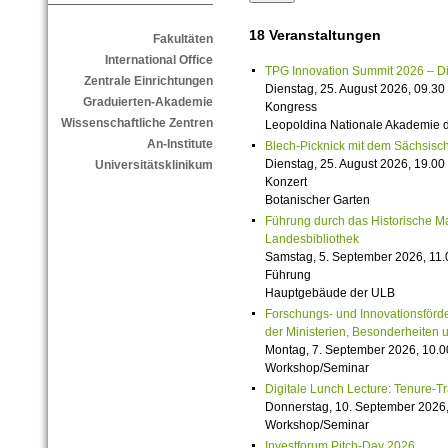
18 Veranstaltungen
Fakultäten
International Office
TPG Innovation Summit 2026 – Die 
Zentrale Einrichtungen
Dienstag, 25. August 2026, 09.30 
Graduierten-Akademie
Kongress
Wissenschaftliche Zentren
Leopoldina Nationale Akademie 
An-Institute
Blech-Picknick mit dem Sächsisch
Dienstag, 25. August 2026, 19.00 
Universitätsklinikum
Konzert
Botanischer Garten
Führung durch das Historische M
Landesbibliothek
Samstag, 5. September 2026, 11.
Führung
Hauptgebäude der ULB
Forschungs- und Innovationsförde
der Ministerien, Besonderheiten 
Montag, 7. September 2026, 10.0
Workshop/Seminar
Digitale Lunch Lecture: Tenure-T
Donnerstag, 10. September 2026,
Workshop/Seminar
Investforum Pitch-Day 2026