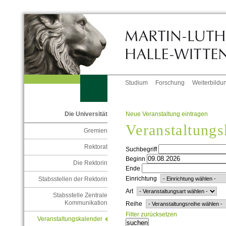
Studium
Forschung
Weiterbildu
Neue Veranstaltung eintragen
Die Universität
Veranstaltungs
Gremien
Rektorat
Suchbegriff
Beginn
Die Rektorin
Ende
Einrichtung
Stabsstellen der Rektorin
Art
Stabsstelle Zentrale
Kommunikation
Reihe
Filter zurücksetzen
Veranstaltungskalender