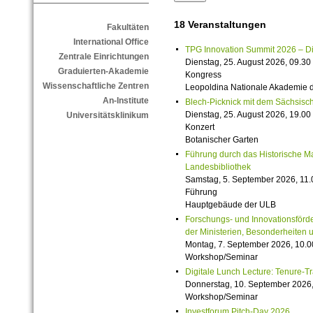
18 Veranstaltungen
Fakultäten
International Office
TPG Innovation Summit 2026 – Die 
Zentrale Einrichtungen
Dienstag, 25. August 2026, 09.30 
Graduierten-Akademie
Kongress
Wissenschaftliche Zentren
Leopoldina Nationale Akademie 
An-Institute
Blech-Picknick mit dem Sächsisch
Dienstag, 25. August 2026, 19.00 
Universitätsklinikum
Konzert
Botanischer Garten
Führung durch das Historische M
Landesbibliothek
Samstag, 5. September 2026, 11.
Führung
Hauptgebäude der ULB
Forschungs- und Innovationsförde
der Ministerien, Besonderheiten 
Montag, 7. September 2026, 10.0
Workshop/Seminar
Digitale Lunch Lecture: Tenure-T
Donnerstag, 10. September 2026,
Workshop/Seminar
Investforum Pitch-Day 2026