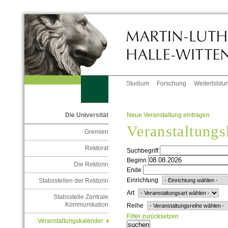
Studium
Forschung
Weiterbildu
Neue Veranstaltung eintragen
Die Universität
Veranstaltungs
Gremien
Rektorat
Suchbegriff
Beginn
Die Rektorin
Ende
Einrichtung
Stabsstellen der Rektorin
Art
Stabsstelle Zentrale
Kommunikation
Reihe
Filter zurücksetzen
Veranstaltungskalender