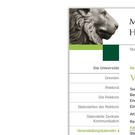
St
Ne
Die Universität
V
Gremien
Rektorat
Suc
Be
Die Rektorin
En
Ein
Stabsstellen der Rektorin
Art
Stabsstelle Zentrale
Kommunikation
Re
Fil
Veranstaltungskalender