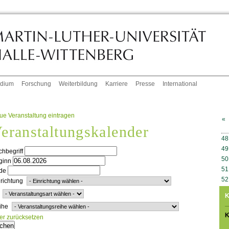
udium
Forschung
Weiterbildung
Karriere
Presse
International
ue Veranstaltung eintragen
«
eranstaltungskalender
W
48
49
hbegriff
50
ginn
51
de
52
richtung
K
ihe
K
ter zurücksetzen