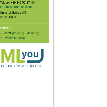
Telefax: +49 345 55-27404
presse@uni-halle.de
Universitätsplatz 8/9
06108 Halle
eiteres
Schrift:
größer
kleiner
Erweiterte Suche