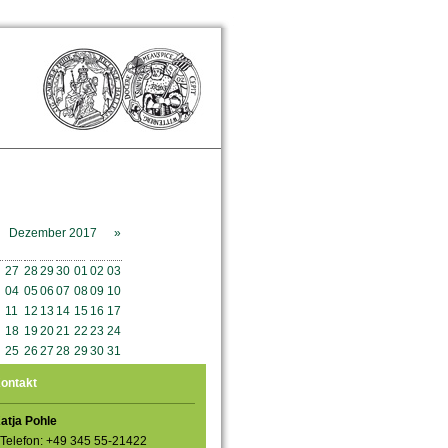
Dezember 2017
»
o
Mo
Di
Mi
Do
Fr
Sa
So
27
28
29
30
01
02
03
04
05
06
07
08
09
10
11
12
13
14
15
16
17
18
19
20
21
22
23
24
25
26
27
28
29
30
31
ontakt
atja Pohle
Telefon: +49 345 55-21422