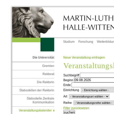
Studium
Forschung
Weiterbildu
Neue Veranstaltung eintragen
Die Universität
Veranstaltungs
Gremien
Rektorat
Suchbegriff
Beginn
Die Rektorin
Ende
Einrichtung
Stabsstellen der Rektorin
Art
Stabsstelle Zentrale
Kommunikation
Reihe
Filter zurücksetzen
Veranstaltungskalender