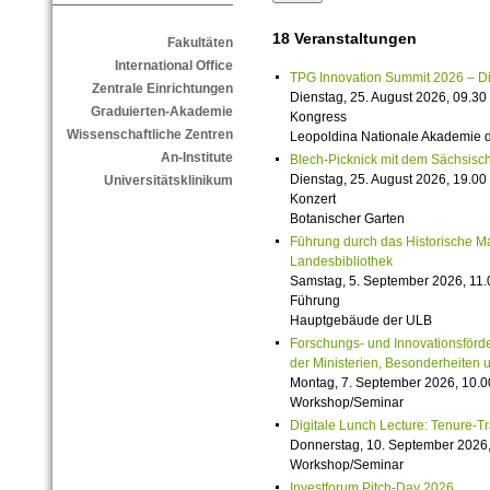
18 Veranstaltungen
Fakultäten
International Office
TPG Innovation Summit 2026 – Die 
Zentrale Einrichtungen
Dienstag, 25. August 2026, 09.30 
Graduierten-Akademie
Kongress
Wissenschaftliche Zentren
Leopoldina Nationale Akademie 
An-Institute
Blech-Picknick mit dem Sächsisch
Dienstag, 25. August 2026, 19.00 
Universitätsklinikum
Konzert
Botanischer Garten
Führung durch das Historische M
Landesbibliothek
Samstag, 5. September 2026, 11.
Führung
Hauptgebäude der ULB
Forschungs- und Innovationsförde
der Ministerien, Besonderheiten 
Montag, 7. September 2026, 10.0
Workshop/Seminar
Digitale Lunch Lecture: Tenure-T
Donnerstag, 10. September 2026,
Workshop/Seminar
Investforum Pitch-Day 2026