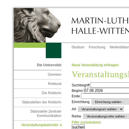
Studium
Forschung
Weiterbildu
Neue Veranstaltung eintragen
Die Universität
Veranstaltungs
Gremien
Rektorat
Suchbegriff
Beginn
Die Rektorin
Ende
Einrichtung
Stabsstellen der Rektorin
Art
Stabsstelle Zentrale
Kommunikation
Reihe
Filter zurücksetzen
Veranstaltungskalender