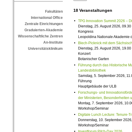
18 Veranstaltungen
Fakultäten
International Office
TPG Innovation Summit 2026 – Die 
Zentrale Einrichtungen
Dienstag, 25. August 2026, 09.30 
Graduierten-Akademie
Kongress
Wissenschaftliche Zentren
Leopoldina Nationale Akademie 
An-Institute
Blech-Picknick mit dem Sächsisch
Dienstag, 25. August 2026, 19.00 
Universitätsklinikum
Konzert
Botanischer Garten
Führung durch das Historische M
Landesbibliothek
Samstag, 5. September 2026, 11.
Führung
Hauptgebäude der ULB
Forschungs- und Innovationsförde
der Ministerien, Besonderheiten 
Montag, 7. September 2026, 10.0
Workshop/Seminar
Digitale Lunch Lecture: Tenure-T
Donnerstag, 10. September 2026,
Workshop/Seminar
Investforum Pitch-Day 2026