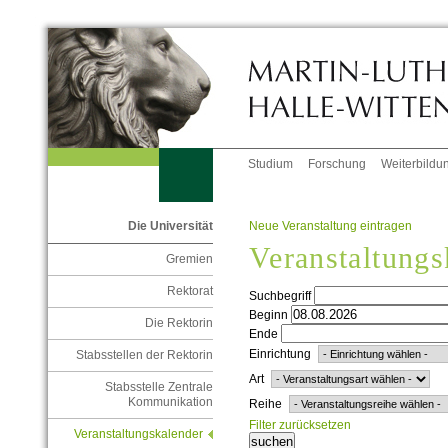
Studium
Forschung
Weiterbildu
Neue Veranstaltung eintragen
Die Universität
Veranstaltungs
Gremien
Rektorat
Suchbegriff
Beginn
Die Rektorin
Ende
Einrichtung
Stabsstellen der Rektorin
Art
Stabsstelle Zentrale
Kommunikation
Reihe
Filter zurücksetzen
Veranstaltungskalender