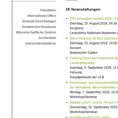
18 Veranstaltungen
Fakultäten
International Office
TPG Innovation Summit 2026 – Die 
Zentrale Einrichtungen
Dienstag, 25. August 2026, 09.30 
Graduierten-Akademie
Kongress
Wissenschaftliche Zentren
Leopoldina Nationale Akademie 
An-Institute
Blech-Picknick mit dem Sächsisch
Dienstag, 25. August 2026, 19.00 
Universitätsklinikum
Konzert
Botanischer Garten
Führung durch das Historische M
Landesbibliothek
Samstag, 5. September 2026, 11.
Führung
Hauptgebäude der ULB
Forschungs- und Innovationsförde
der Ministerien, Besonderheiten 
Montag, 7. September 2026, 10.0
Workshop/Seminar
Digitale Lunch Lecture: Tenure-T
Donnerstag, 10. September 2026,
Workshop/Seminar
Investforum Pitch-Day 2026