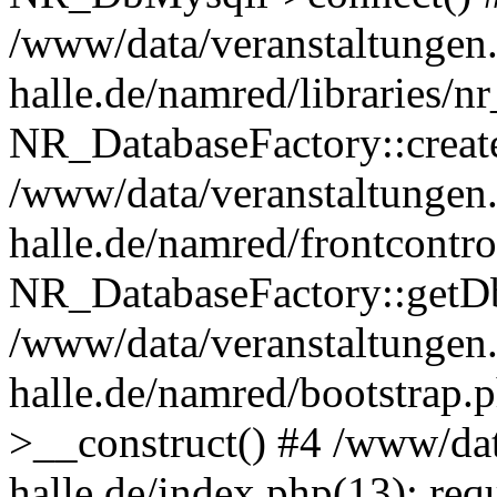
/www/data/veranstaltungen.
halle.de/namred/libraries/n
NR_DatabaseFactory::creat
/www/data/veranstaltungen.
halle.de/namred/frontcontro
NR_DatabaseFactory::getD
/www/data/veranstaltungen.
halle.de/namred/bootstrap
>__construct() #4 /www/dat
halle.de/index.php(13): req