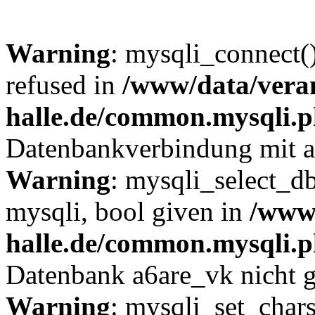
Warning
: mysqli_connect(
refused in
/www/data/veran
halle.de/common.mysqli.
Datenbankverbindung mit a6
Warning
: mysqli_select_db
mysqli, bool given in
/www/
halle.de/common.mysqli.
Datenbank a6are_vk nicht 
Warning
: mysqli_set_chars