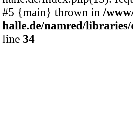
#5 {main} thrown in
/www/
halle.de/namred/librarie
line
34