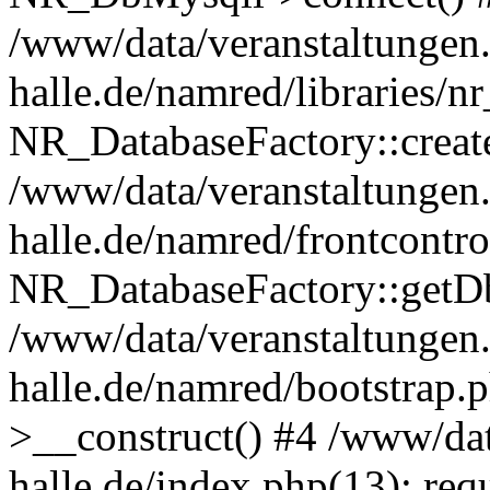
/www/data/veranstaltungen.
halle.de/namred/libraries/n
NR_DatabaseFactory::creat
/www/data/veranstaltungen.
halle.de/namred/frontcontro
NR_DatabaseFactory::getD
/www/data/veranstaltungen.
halle.de/namred/bootstrap
>__construct() #4 /www/dat
halle.de/index.php(13): req