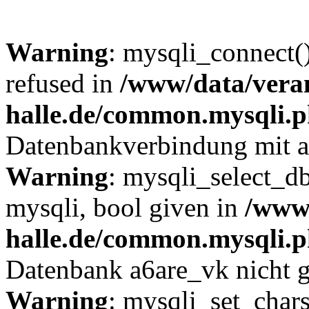
Warning
: mysqli_connect(
refused in
/www/data/veran
halle.de/common.mysqli.
Datenbankverbindung mit a6
Warning
: mysqli_select_db
mysqli, bool given in
/www/
halle.de/common.mysqli.
Datenbank a6are_vk nicht 
Warning
: mysqli_set_chars