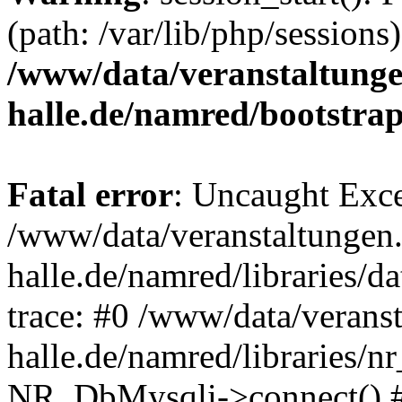
(path: /var/lib/php/sessions)
/www/data/veranstaltunge
halle.de/namred/bootstra
Fatal error
: Uncaught Exce
/www/data/veranstaltungen.
halle.de/namred/libraries/
trace: #0 /www/data/veranst
halle.de/namred/libraries/n
NR_DbMysqli->connect() 