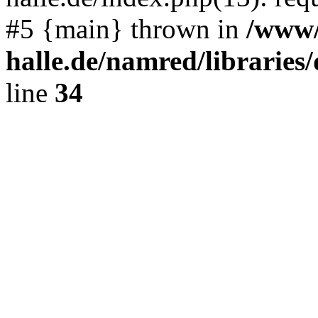
#5 {main} thrown in
/www/
halle.de/namred/librarie
line
34