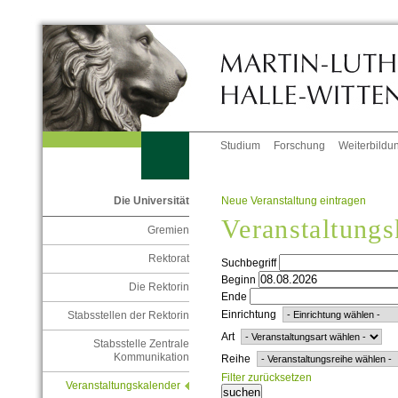
Studium
Forschung
Weiterbildu
Neue Veranstaltung eintragen
Die Universität
Veranstaltungs
Gremien
Rektorat
Suchbegriff
Beginn
Die Rektorin
Ende
Einrichtung
Stabsstellen der Rektorin
Art
Stabsstelle Zentrale
Kommunikation
Reihe
Filter zurücksetzen
Veranstaltungskalender