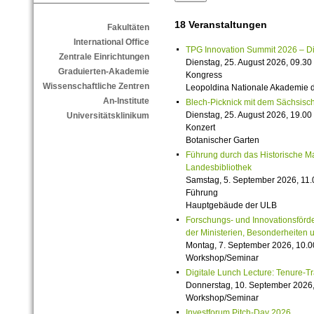
18 Veranstaltungen
Fakultäten
International Office
TPG Innovation Summit 2026 – Die 
Zentrale Einrichtungen
Dienstag, 25. August 2026, 09.30 
Graduierten-Akademie
Kongress
Wissenschaftliche Zentren
Leopoldina Nationale Akademie 
An-Institute
Blech-Picknick mit dem Sächsisch
Dienstag, 25. August 2026, 19.00 
Universitätsklinikum
Konzert
Botanischer Garten
Führung durch das Historische M
Landesbibliothek
Samstag, 5. September 2026, 11.
Führung
Hauptgebäude der ULB
Forschungs- und Innovationsförde
der Ministerien, Besonderheiten 
Montag, 7. September 2026, 10.0
Workshop/Seminar
Digitale Lunch Lecture: Tenure-T
Donnerstag, 10. September 2026,
Workshop/Seminar
Investforum Pitch-Day 2026