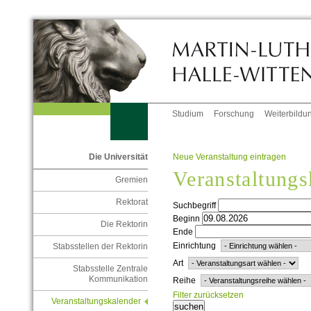
Studium
Forschung
Weiterbildu
Neue Veranstaltung eintragen
Die Universität
Veranstaltungs
Gremien
Rektorat
Suchbegriff
Beginn
Die Rektorin
Ende
Einrichtung
Stabsstellen der Rektorin
Art
Stabsstelle Zentrale
Kommunikation
Reihe
Filter zurücksetzen
Veranstaltungskalender