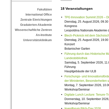
18 Veranstaltungen
Fakultäten
International Office
TPG Innovation Summit 2026 – Die 
Zentrale Einrichtungen
Dienstag, 25. August 2026, 09.30 
Graduierten-Akademie
Kongress
Wissenschaftliche Zentren
Leopoldina Nationale Akademie 
An-Institute
Blech-Picknick mit dem Sächsisch
Dienstag, 25. August 2026, 19.00 
Universitätsklinikum
Konzert
Botanischer Garten
Führung durch das Historische M
Landesbibliothek
Samstag, 5. September 2026, 11.
Führung
Hauptgebäude der ULB
Forschungs- und Innovationsförde
der Ministerien, Besonderheiten 
Montag, 7. September 2026, 10.0
Workshop/Seminar
Digitale Lunch Lecture: Tenure-T
Donnerstag, 10. September 2026,
Workshop/Seminar
Investforum Pitch-Day 2026